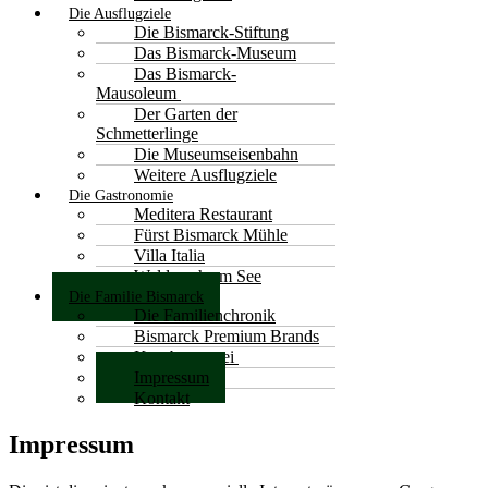
Die Ausflugziele
Die Bismarck-Stiftung
Das Bismarck-Museum
Das Bismarck-
Mausoleum
Der Garten der
Schmetterlinge
Die Museumseisenbahn
Weitere Ausflugziele
Die Gastronomie
Meditera Restaurant
Fürst Bismarck Mühle
Villa Italia
Waldesruh am See
Die Familie Bismarck
Die Familienchronik
Bismarck Premium Brands
Kornbrennerei
Impressum
Kontakt
Impressum