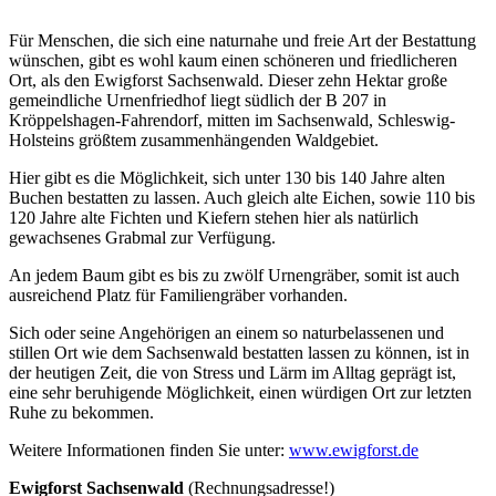
Für Menschen, die sich eine naturnahe und freie Art der Bestattung
wünschen, gibt es wohl kaum einen schöneren und friedlicheren
Ort, als den Ewigforst Sachsenwald. Dieser zehn Hektar große
gemeindliche Urnenfriedhof liegt südlich der B 207 in
Kröppelshagen-Fahrendorf, mitten im Sachsenwald, Schleswig-
Holsteins größtem zusammenhängenden Waldgebiet.
Hier gibt es die Möglichkeit, sich unter 130 bis 140 Jahre alten
Buchen bestatten zu lassen. Auch gleich alte Eichen, sowie 110 bis
120 Jahre alte Fichten und Kiefern stehen hier als natürlich
gewachsenes Grabmal zur Verfügung.
An jedem Baum gibt es bis zu zwölf Urnengräber, somit ist auch
ausreichend Platz für Familiengräber vorhanden.
Sich oder seine Angehörigen an einem so naturbelassenen und
stillen Ort wie dem Sachsenwald bestatten lassen zu können, ist in
der heutigen Zeit, die von Stress und Lärm im Alltag geprägt ist,
eine sehr beruhigende Möglichkeit, einen würdigen Ort zur letzten
Ruhe zu bekommen.
Weitere Informationen finden Sie unter:
www.ewigforst.de
Ewigforst Sachsenwald
(Rechnungsadresse!)